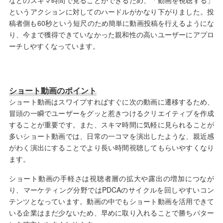
などのスキマ時間で見ることができるため、「動画を視聴する」
というアクションに対してのハードルがかなり下がりました。投
稿者側も60秒という短尺のため簡単に動画投稿を行えるようにな
り、今まで獲得できていなかった親和性の高いユーザーにアプロ
ーチしやすくなっています。
ショート動画のポイント
ショート動画はスワイプすればすぐに次の動画に遷移するため、
冒頭の一瞬でユーザーをグッと惹きつけるクリエイティブを作成
することが重要です。また、スキマ時間に気軽に見られることが
多いショート動画では、日常の一コマを演出したような、親近感
がわく演出にすることでより長い時間視聴してもらいやすくなり
ます。
ショート動画の手軽さは視聴者層の拡大や露出の増加につなが
り、マーケティング分野ではPDCAのサイクルを回しやすいコン
テンツとなっています。動画の中でもショート動画を活用できて
いる企業はまだ少ないため、早めに取り入れることで勝ちパター