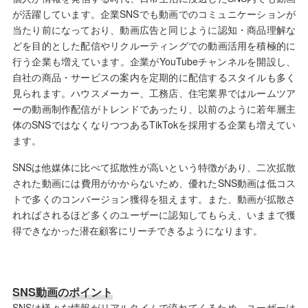
が活躍しています。企業SNSでも動画でのコミュニケーションが
当たり前になっており、動画広告と同じように認知・商品理解な
どを目的とした配信やリクルーティングでの動画活用を積極的に
行う企業も増えています。企業がYouTubeチャンネルを開設し、
自社の商品・サービスの案内を定期的に配信するスタイルも多く
見られます。ハウスメーカー、工務店、住宅業界ではルームツア
ーの動画制作配信がトレンドであったり、以前のように若年層主
体のSNSではなくなりつつあるTikTokを採用する企業も増えてい
ます。
SNSは他媒体に比べて拡散性が高いという特徴があり、二次拡散
された動画には費用がかからないため、優れたSNS動画は低コス
トで多くのコンバージョン獲得を狙えます。また、動画が拡散さ
れればされるほど多くのユーザーに認知してもらえ、いままで獲
得できなかった潜在顧客にリーチできるようになります。
SNS動画のポイント
SNSは様々な情報がリアルタイムで流れてくるため、ユーザーは