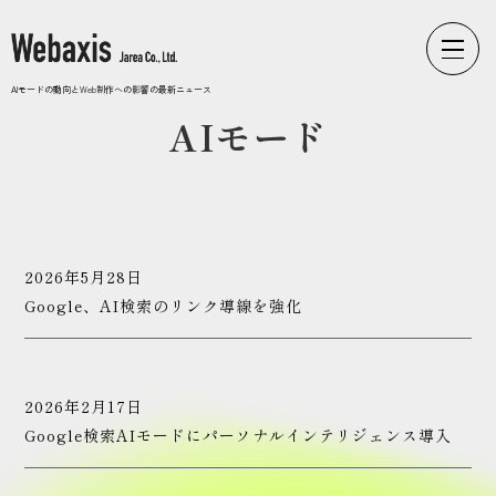
Webaxisの制作カテゴリ
AIモードの動向とWeb制作への影響の最新ニュース
AIモード
コーポレートサイト
ECサイト
LPサイト
採用サイト
2026年5月28日
ブランドサイト
Google、AI検索のリンク導線を強化
2026年2月17日
WEbaxis
Google検索AIモードにパーソナルインテリジェンス導入
ブログ一覧