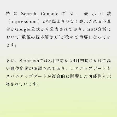
WEB制作の
特にSearch Consoleでは、表示回数
ご相談はこちら
（impressions）が実際より少なく表示される不具
合がGoogle公式から公表されており、SEO分析に
おいて“数値の読み解き方”が改めて重要になってい
ます。
また、Semrushでは3月中旬から4月初旬にかけて高
い順位変動が確認されており、コアアップデートと
スパムアップデートが複合的に影響した可能性も示
唆されています。