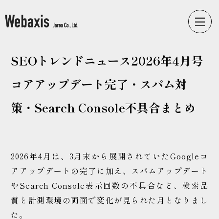
Webaxisの制作カテゴリ
SEOトレンドニュース2026年4月号
コーポレートサイト
ECサイト
コアアップデート完了・スパム対
LPサイト
策・Search Console不具合まとめ
採用サイト
ブランドサイト
2026年4月は、3月末から展開されていたGoogleコ
アアップデートの完了に加え、スパムアップデート
やSearch Console表示回数の不具合など、検索品
WEbaxis
ブログ一覧
質と計測環境の両面で変化が見られた月となりまし
た。