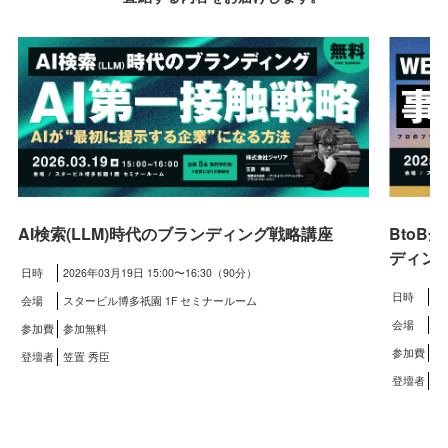
BtoB
AI検索(LLM)時代のブランディング戦略講座
ディン
日時
2026年03月19日 15:00〜16:30（90分）
日時
20
会場
スタービル博多祇園 1F セミナールーム
会場
ス
参加費
参加無料
参加費
参
登壇者
笠置 秀臣
登壇者
笠