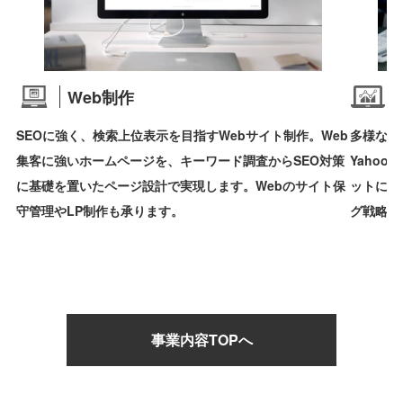
Web制作
SEOに強く、検索上位表示を目指すWebサイト制作。Web
多様な選
集客に強いホームページを、キーワード調査からSEO対策
Yaho
に基礎を置いたページ設計で実現します。Webのサイト保
ットに最
守管理やLP制作も承ります。
グ戦略を
事業内容TOPへ