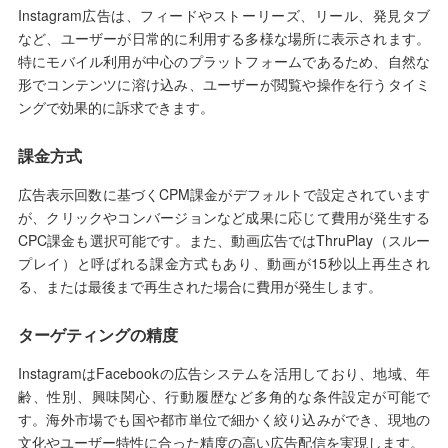
Instagram広告は、フィードやストーリーズ、リール、発見タブ
など、ユーザーが日常的に利用する多様な場所に表示されます。
特にモバイル利用が中心のプラットフォームであるため、自然な
形でコンテンツに溶け込み、ユーザーが閲覧や操作を行うタイミ
ングで効果的に訴求できます。
課金方式
広告表示回数に基づくCPM課金がデフォルトで設定されています
が、クリックやコンバージョンなど成果に応じて費用が発生する
CPC課金も選択可能です。また、動画広告ではThruPlay（スルー
プレイ）と呼ばれる課金方式もあり、動画が15秒以上再生され
る、または最後まで再生された場合に費用が発生します。
ターゲティングの精度
InstagramはFacebookの広告システムを活用しており、地域、年
齢、性別、興味関心、行動履歴など多角的な条件設定が可能で
す。海外市場でも国や都市単位で細かく絞り込みができ、現地の
文化やユーザー特性に合った精度の高い広告配信を実現します。