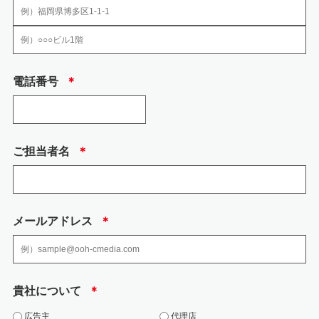
6.安全管理のために講じた措置
当社では、個人情報、特定個人情報の取扱いに関する規程、及び安全対策に
電話番号
＊
関する規程を定め以下の措置を講じております。
(1) 組織的安全管理措置
・ 個人情報の取扱いに関して方針を定め、個人情報保護方針として、社内に
周知徹底するとと もに、一般の方も入手できるようにウェブページで公開し
ています。
ご担当者名
＊
・ 取得、利用、保存、提供、削除・廃棄等の段階ごとに、取扱方法、責任
者・担当者及びその任 務等について個人情報の取扱い手順を定め、規程文書
としてまとめ、社内に周知しておりま す。
・ 個人情報の取扱状況について、定期的に自己点検を実施するとともに、他
部署や外部の者 による公平な立場からの内部監査を定期的に実施していま
メールアドレス
＊
す。
・ 各個人情報を取扱う従業者を制限しています。
(2) 人的安全管理措置
・ 個人情報の取扱いに関する留意事項について、従業者に定期的な研修を実
貴社について
＊
施しております。 ・ 従業者から、秘密保持に関する誓約を得ています。
(3) 物理的安全管理措置、技術的安全措置
広告主
代理店