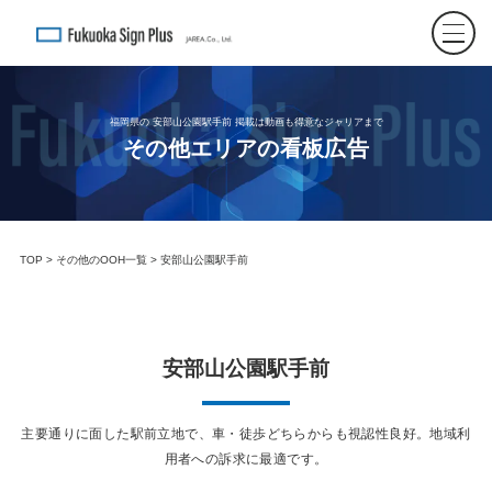
福岡県の 安部山公園駅手前 掲載は動画も得意なジャリアまで
その他エリアの看板広告
TOP
>
その他のOOH一覧
> 安部山公園駅手前
安部山公園駅手前
主要通りに面した駅前立地で、車・徒歩どちらからも視認性良好。地域利
用者への訴求に最適です。