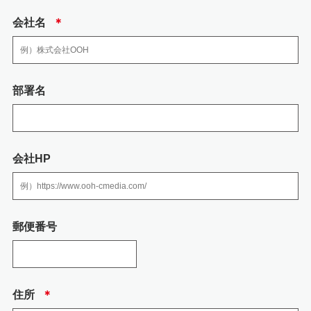
・お客様の個人情報は、広告代理店事業における各種商品・サービスのご案
内、提供その他を実施するため
会社名
＊
3.個人情報の取り扱いの委託
弊社の業務の全部または一部を外部に業務委託する際、弊社は、個人情報を
部署名
適切に保護できる管理体制を敷き実行していることを条件として委託先を厳
選したうえで、機密保持契約を委託先と締結し、 社員の個人情報を厳密に管
理しています。
会社HP
4.個人情報を提供される事の任意性について
個人情報を弊社に提供されるか否かは、送信者の判断によりますが、必要な
情報をご提供されない場合には、お問い合わせへの回答において不利益を蒙
る可能性がありますので予めご了承ください。
郵便番号
5.当社の加入する認定個人情報保護団体につい
て
住所
＊
当社の加入する認定個人情報保護団体はありません。