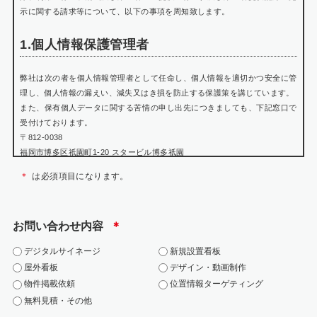
示に関する請求等について、以下の事項を周知致します。
1.個人情報保護管理者
弊社は次の者を個人情報管理者として任命し、個人情報を適切かつ安全に管
理し、個人情報の漏えい、減失又はき損を防止する保護策を講じています。
また、保有個人データに関する苦情の申し出先につきましても、下記窓口で
受付けております。
〒812-0038
福岡市博多区祇園町1-20 スタービル博多祇園
個人情報保護管理者 瀬戸山 賢悟
＊
は必須項目になります。
TEL:092-402-0699
WEB:https://jarea.jp/contact/
お問い合わせ内容
＊
2.個人情報の利用目的
デジタルサイネージ
新規設置看板
お問い合わせにおける個人情報は、該当お問い合わせへの対応にのみ利用い
屋外看板
デザイン・動画制作
たします。
物件掲載依頼
位置情報ターゲティング
・当社の各事業に関するお問い合わせの方の個人情報は、お問い合わせにお
無料見積・その他
答えするため