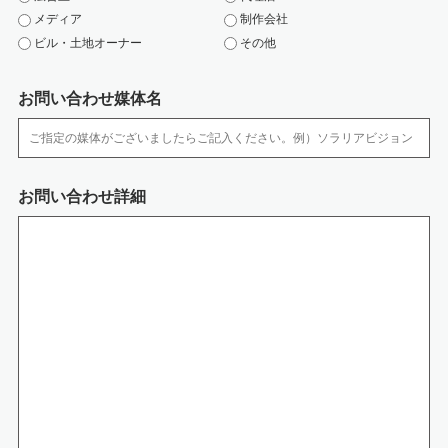
・ 取扱い担当者以外の従業者や他の権限を有しない者による個人情報の間覧
メディア
制作会社
を防止するた め、取り扱う区域を限定しています。
ビル・土地オーナー
その他
・ 個人情報を取扱う区域において、従業者の入退出管理及び持ち込む機器等
の制限を行って おります。
・ 個人情報は、施錠できるキャビネットやアクセス制限を行っているサーバ
お問い合わせ媒体名
に保管しています。
・ サーバなどへの外部からの不正アクセスを防ぐために、ファイアウォール
などを導入していま す。また、コンピューターウイルスなどの不正ソフトウ
ェアへの対策を行っています。
・ 個人情報の移送時は、以下の対策をとっております。
お問い合わせ詳細
‐媒体の移送時には、配送記録が残る方法を利用するか、直接手渡しするよ
うにしています。
‐電子データの通信には、暗号化するなどの漏洩対策を行っています。
7.開示等の手続きについて
開示等のご請求がございます場合には、保有個人データについて、「利用目
的の通知、開示、内容の訂正、追加または削除、利用の停止、消去および第
三者への提供の停止」（開示等）、第三者提供記録の開示のご請求が出来ま
す。必要な場合には個人情報保護管理者までお知らせください。