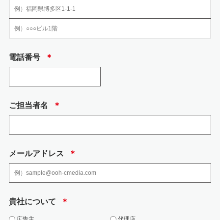
当社の加入する認定個人情報保護団体はありません。
6.安全管理のために講じた措置
当社では、個人情報、特定個人情報の取扱いに関する規程、及び安全対策に
電話番号
＊
関する規程を定め以下の措置を講じております。
(1) 組織的安全管理措置
・ 個人情報の取扱いに関して方針を定め、個人情報保護方針として、社内に
周知徹底するとと もに、一般の方も入手できるようにウェブページで公開し
ています。
ご担当者名
＊
・ 取得、利用、保存、提供、削除・廃棄等の段階ごとに、取扱方法、責任
者・担当者及びその任 務等について個人情報の取扱い手順を定め、規程文書
としてまとめ、社内に周知しておりま す。
・ 個人情報の取扱状況について、定期的に自己点検を実施するとともに、他
部署や外部の者 による公平な立場からの内部監査を定期的に実施していま
メールアドレス
＊
す。
・ 各個人情報を取扱う従業者を制限しています。
(2) 人的安全管理措置
・ 個人情報の取扱いに関する留意事項について、従業者に定期的な研修を実
貴社について
＊
施しております。 ・ 従業者から、秘密保持に関する誓約を得ています。
(3) 物理的安全管理措置、技術的安全措置
広告主
代理店