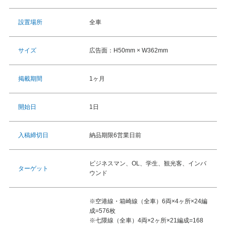
全車
設置場所
広告面：H50mm × W362mm
サイズ
1ヶ月
掲載期間
1日
開始日
納品期限6営業日前
入稿締切日
ビジネスマン、OL、学生、観光客、インバ
ターゲット
ウンド
※空港線・箱崎線（全車）6両×4ヶ所×24編
成=576枚
※七隈線（全車）4両×2ヶ所×21編成=168