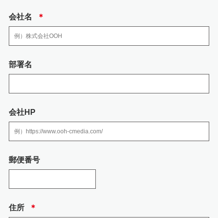
・お客様の個人情報は、広告代理店事業における各種商品・サービスのご案
内、提供その他を実施するため
会社名
＊
3.個人情報の取り扱いの委託
弊社の業務の全部または一部を外部に業務委託する際、弊社は、個人情報を
部署名
適切に保護できる管理体制を敷き実行していることを条件として委託先を厳
選したうえで、機密保持契約を委託先と締結し、 社員の個人情報を厳密に管
理しています。
会社HP
4.個人情報を提供される事の任意性について
個人情報を弊社に提供されるか否かは、送信者の判断によりますが、必要な
情報をご提供されない場合には、お問い合わせへの回答において不利益を蒙
る可能性がありますので予めご了承ください。
郵便番号
5.当社の加入する認定個人情報保護団体につい
て
住所
＊