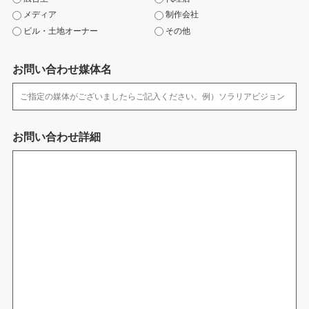
・ 取扱い担当者以外の従業者や他の権限を有しない者による個人情報の間覧
メディア
制作会社
を防止するた め、取り扱う区域を限定しています。
ビル・土地オーナー
その他
・ 個人情報を取扱う区域において、従業者の入退出管理及び持ち込む機器等
の制限を行って おります。
・ 個人情報は、施錠できるキャビネットやアクセス制限を行っているサーバ
お問い合わせ媒体名
に保管しています。
・ サーバなどへの外部からの不正アクセスを防ぐために、ファイアウォール
などを導入していま す。また、コンピューターウイルスなどの不正ソフトウ
ェアへの対策を行っています。
・ 個人情報の移送時は、以下の対策をとっております。
お問い合わせ詳細
‐媒体の移送時には、配送記録が残る方法を利用するか、直接手渡しするよ
うにしています。
‐電子データの通信には、暗号化するなどの漏洩対策を行っています。
7.開示等の手続きについて
開示等のご請求がございます場合には、保有個人データについて、「利用目
的の通知、開示、内容の訂正、追加または削除、利用の停止、消去および第
三者への提供の停止」（開示等）、第三者提供記録の開示のご請求が出来ま
す。必要な場合には個人情報保護管理者までお知らせください。