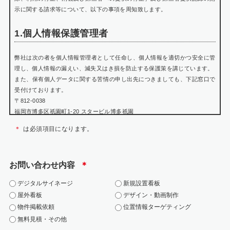
示に関する請求等について、以下の事項を周知致します。
1.個人情報保護管理者
弊社は次の者を個人情報管理者として任命し、個人情報を適切かつ安全に管
理し、個人情報の漏えい、減失又はき損を防止する保護策を講じています。
また、保有個人データに関する苦情の申し出先につきましても、下記窓口で
受付けております。
〒812-0038
福岡市博多区祇園町1-20 スタービル博多祇園
個人情報保護管理者 瀬戸山 賢悟
＊
は必須項目になります。
TEL:092-402-0699
WEB:https://jarea.jp/contact/
お問い合わせ内容
＊
2.個人情報の利用目的
デジタルサイネージ
新規設置看板
お問い合わせにおける個人情報は、該当お問い合わせへの対応にのみ利用い
屋外看板
デザイン・動画制作
たします。
物件掲載依頼
位置情報ターゲティング
・当社の各事業に関するお問い合わせの方の個人情報は、お問い合わせにお
無料見積・その他
答えするため