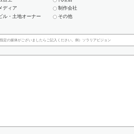
を有しない者による個人情報の間覧を防止するた め、取り扱う区域を限定
メディア
制作会社
者の入退出管理及び持ち込む機器等の制限を行って おります。
ビル・土地オーナー
その他
トやアクセス制限を行っているサーバに保管しています。
スを防ぐために、ファイアウォールなどを導入していま す。また、コン
っております。
法を利用するか、直接手渡しするようにしています。
の漏洩対策を行っています。
保有個人データについて、「利用目的の通知、開示、内容の訂正、追加ま
供記録の開示のご請求が出来ます。必要な場合には個人情報保護管理者まで