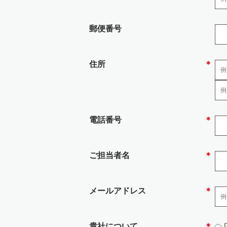
能性がありますので予めご了承ください
郵便番号
5.当社の加入する認定個人情
当社の加入する認定個人情報保護団体は
住所
＊
6.安全管理のために講じた措
当社では、個人情報、特定個人情報の取
(1) 組織的安全管理措置
電話番号
＊
・ 個人情報の取扱いに関して方針を定め
ます。
・ 取得、利用、保存、提供、削除・廃棄
ご担当者名
＊
まとめ、社内に周知しておりま す。
・ 個人情報の取扱状況について、定期的
・ 各個人情報を取扱う従業者を制限して
メールアドレス
＊
(2) 人的安全管理措置
・ 個人情報の取扱いに関する留意事項に
(3) 物理的安全管理措置、技術的安全措置
貴社について
＊