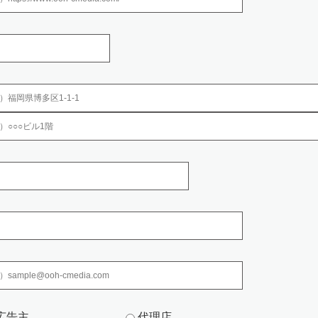
。
報保護団体について
ありません。
置
扱いに関する規程、及び安全対策に関する規程を定め以下の措置を講じてお
、個人情報保護方針として、社内に周知徹底するとと もに、一般の方も
等の段階ごとに、取扱方法、責任者・担当者及びその任 務等について個
に自己点検を実施するとともに、他部署や外部の者 による公平な立場から
います。
ついて、従業者に定期的な研修を実施しております。 ・ 従業者から、秘
広告主
代理店