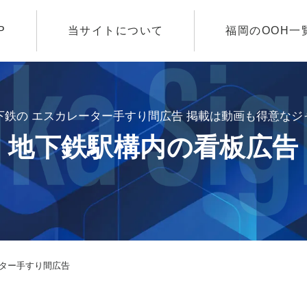
P
当サイトについて
福岡のOOH一
下鉄の エスカレーター手すり間広告 掲載は動画も得意なジ
地下鉄駅構内の看板広告
ーター手すり間広告