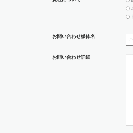
・ 取扱い担当者以外の従業者や他の権限
・ 個人情報を取扱う区域において、従業
・ 個人情報は、施錠できるキャビネッ
・ サーバなどへの外部からの不正アクセ
への対策を行っています。
お問い合わせ媒体名
・ 個人情報の移送時は、以下の対策をと
‐媒体の移送時には、配送記録が残る方
‐電子データの通信には、暗号化するなど
お問い合わせ詳細
7.開示等の手続きについて
開示等のご請求がございます場合には、
への提供の停止」（開示等）、第三者提