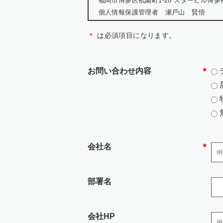
福岡市博多区祇園町1-20 スタービル博多
個人情報保護管理者 瀬戸山 賢悟
TEL:092-402-0699
＊
は必須項目になります。
WEB:https://jarea.jp/contact/
2.個人情報の利用目的
お問い合わせ内容
＊
お問い合わせにおける個人情報は、該当
・当社の各事業に関するお問い合わせの
・お客様の個人情報は、広告代理店事業
3.個人情報の取り扱いの委託
会社名
＊
弊社の業務の全部または一部を外部に業
たうえで、機密保持契約を委託先と締結し
部署名
4.個人情報を提供される事の
会社HP
個人情報を弊社に提供されるか否かは、