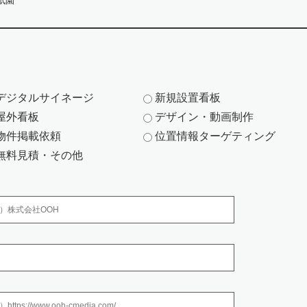
祇園
デジタルサイネージ
新規設置看板
お問い合わせへの対応にのみ利用いたします。
屋外看板
デザイン・動画制作
方の個人情報は、お問い合わせにお答えするため
物件掲載依頼
位置情報ターゲティング
における各種商品・サービスのご案内、提供その他を実施するため
無料見積・その他
務委託する際、弊社は、個人情報を適切に保護できる管理体制を敷き実行
、 社員の個人情報を厳密に管理しています。
任意性について
送信者の判断によりますが、必要な情報をご提供されない場合には、お問