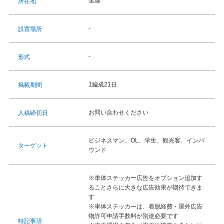
全線
所在地
-
設置場所
-
形式
1編成21日
掲載期間
お問い合わせください
入稿締切日
ビジネスマン、OL、学生、観光客、インバ
ターゲット
ウンド
※車体ステッカー広告をオプション追加す
ることさらに大きな広告効果が期待できま
す
※車体ステッカーは、着脱経費・屋外広告
物許可申請手数料が別途必要です
特記事項