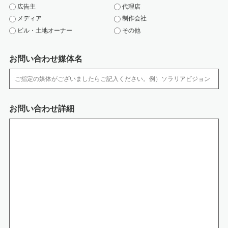
広告主
代理店
・ 取扱い担当者以外の従業者や他の権限を有しない者による個人情報の間覧
メディア
制作会社
を防止するた め、取り扱う区域を限定しています。
ビル・土地オーナー
その他
・ 個人情報を取扱う区域において、従業者の入退出管理及び持ち込む機器等
の制限を行って おります。
・ 個人情報は、施錠できるキャビネットやアクセス制限を行っているサーバ
お問い合わせ媒体名
に保管しています。
・ サーバなどへの外部からの不正アクセスを防ぐために、ファイアウォール
などを導入していま す。また、コンピューターウイルスなどの不正ソフトウ
ェアへの対策を行っています。
・ 個人情報の移送時は、以下の対策をとっております。
お問い合わせ詳細
‐媒体の移送時には、配送記録が残る方法を利用するか、直接手渡しするよ
うにしています。
‐電子データの通信には、暗号化するなどの漏洩対策を行っています。
7.開示等の手続きについて
開示等のご請求がございます場合には、保有個人データについて、「利用目
的の通知、開示、内容の訂正、追加または削除、利用の停止、消去および第
三者への提供の停止」（開示等）、第三者提供記録の開示のご請求が出来ま
す。必要な場合には個人情報保護管理者までお知らせください。