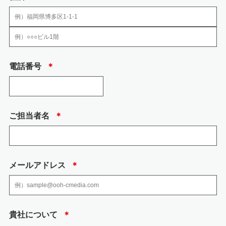
当社の加入する認定個人情報保護団体はありません。
6.安全管理のために講じた措置
当社では、個人情報、特定個人情報の取扱いに関する規程、及び安全対策に
電話番号
＊
関する規程を定め以下の措置を講じております。
(1) 組織的安全管理措置
・ 個人情報の取扱いに関して方針を定め、個人情報保護方針として、社内に
周知徹底するとと もに、一般の方も入手できるようにウェブページで公開し
ています。
ご担当者名
＊
・ 取得、利用、保存、提供、削除・廃棄等の段階ごとに、取扱方法、責任
者・担当者及びその任 務等について個人情報の取扱い手順を定め、規程文書
としてまとめ、社内に周知しておりま す。
・ 個人情報の取扱状況について、定期的に自己点検を実施するとともに、他
部署や外部の者 による公平な立場からの内部監査を定期的に実施していま
メールアドレス
＊
す。
・ 各個人情報を取扱う従業者を制限しています。
(2) 人的安全管理措置
・ 個人情報の取扱いに関する留意事項について、従業者に定期的な研修を実
貴社について
＊
施しております。 ・ 従業者から、秘密保持に関する誓約を得ています。
(3) 物理的安全管理措置、技術的安全措置