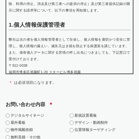
除、利用の停止、消去及び第三者への提供の停止）及び第三者提供記録の開
示に関する請求等について、以下の事項を周知致します。
1.個人情報保護管理者
弊社は次の者を個人情報管理者として任命し、個人情報を適切かつ安全に管
理し、個人情報の漏えい、減失又はき損を防止する保護策を講じています。
また、保有個人データに関する苦情の申し出先につきましても、下記窓口で
受付けております。
〒812-0038
福岡市博多区祇園町1-20 スタービル博多祇園
個人情報保護管理者 瀬戸山 賢悟
＊
は必須項目になります。
TEL:092-402-0699
WEB:https://jarea.jp/contact/
お問い合わせ内容
＊
2.個人情報の利用目的
デジタルサイネージ
新規設置看板
お問い合わせにおける個人情報は、該当お問い合わせへの対応にのみ利用い
屋外看板
デザイン・動画制作
たします。
物件掲載依頼
位置情報ターゲティング
・当社の各事業に関するお問い合わせの方の個人情報は、お問い合わせにお
無料見積・その他