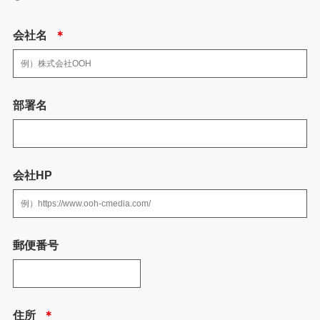
答えするため
・お客様の個人情報は、広告代理店事業における各種商品・サービスのご案
内、提供その他を実施するため
会社名
＊
3.個人情報の取り扱いの委託
弊社の業務の全部または一部を外部に業務委託する際、弊社は、個人情報を
部署名
適切に保護できる管理体制を敷き実行していることを条件として委託先を厳
選したうえで、機密保持契約を委託先と締結し、 社員の個人情報を厳密に管
理しています。
会社HP
4.個人情報を提供される事の任意性について
個人情報を弊社に提供されるか否かは、送信者の判断によりますが、必要な
情報をご提供されない場合には、お問い合わせへの回答において不利益を蒙
る可能性がありますので予めご了承ください。
郵便番号
5.当社の加入する認定個人情報保護団体につい
て
住所
＊