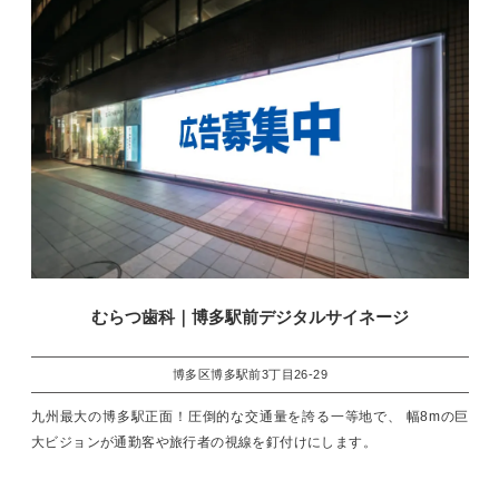
むらつ歯科｜博多駅前デジタルサイネージ
博多区博多駅前3丁目26-29
九州最大の博多駅正面！圧倒的な交通量を誇る一等地で、 幅8mの巨
大ビジョンが通勤客や旅行者の視線を釘付けにします。