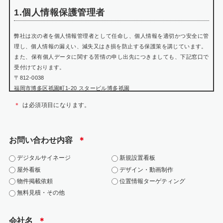
1.個人情報保護管理者
弊社は次の者を個人情報管理者として任命し、個人情報を適切かつ安全に管
理し、個人情報の漏えい、減失又はき損を防止する保護策を講じています。
また、保有個人データに関する苦情の申し出先につきましても、下記窓口で
受付けております。
〒812-0038
福岡市博多区祇園町1-20 スタービル博多祇園
個人情報保護管理者 瀬戸山 賢悟
＊
は必須項目になります。
TEL:092-402-0699
WEB:https://jarea.jp/contact/
お問い合わせ内容
＊
2.個人情報の利用目的
デジタルサイネージ
新規設置看板
お問い合わせにおける個人情報は、該当お問い合わせへの対応にのみ利用い
屋外看板
デザイン・動画制作
たします。
物件掲載依頼
位置情報ターゲティング
・当社の各事業に関するお問い合わせの方の個人情報は、お問い合わせにお
無料見積・その他
答えするため
・お客様の個人情報は、広告代理店事業における各種商品・サービスのご案
内、提供その他を実施するため
会社名
＊