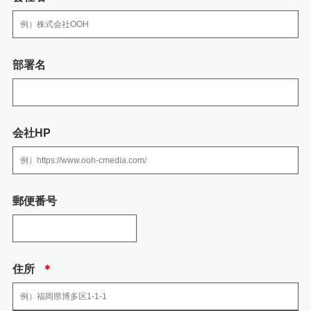
3.個人情報の取り扱いの委託
弊社の業務の全部または一部を外部に業務委託する際、弊社は、個人情報を
部署名
適切に保護できる管理体制を敷き実行していることを条件として委託先を厳
選したうえで、機密保持契約を委託先と締結し、 社員の個人情報を厳密に管
理しています。
会社HP
4.個人情報を提供される事の任意性について
個人情報を弊社に提供されるか否かは、送信者の判断によりますが、必要な
情報をご提供されない場合には、お問い合わせへの回答において不利益を蒙
る可能性がありますので予めご了承ください。
郵便番号
5.当社の加入する認定個人情報保護団体につい
て
住所
＊
当社の加入する認定個人情報保護団体はありません。