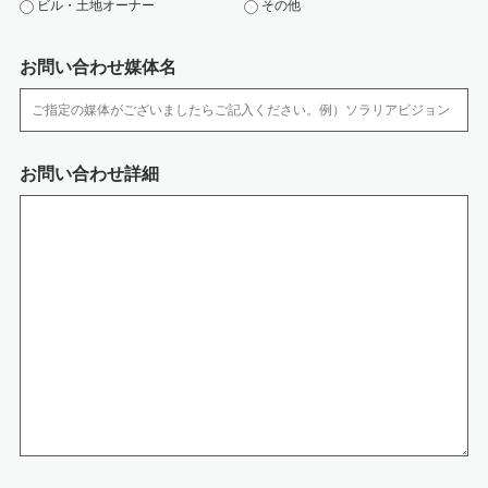
ビル・土地オーナー
その他
・ 個人情報を取扱う区域において、従業者の入退出管理及び持ち込む機器等
の制限を行って おります。
・ 個人情報は、施錠できるキャビネットやアクセス制限を行っているサーバ
お問い合わせ媒体名
に保管しています。
・ サーバなどへの外部からの不正アクセスを防ぐために、ファイアウォール
などを導入していま す。また、コンピューターウイルスなどの不正ソフトウ
ェアへの対策を行っています。
・ 個人情報の移送時は、以下の対策をとっております。
お問い合わせ詳細
‐媒体の移送時には、配送記録が残る方法を利用するか、直接手渡しするよ
うにしています。
‐電子データの通信には、暗号化するなどの漏洩対策を行っています。
7.開示等の手続きについて
開示等のご請求がございます場合には、保有個人データについて、「利用目
的の通知、開示、内容の訂正、追加または削除、利用の停止、消去および第
三者への提供の停止」（開示等）、第三者提供記録の開示のご請求が出来ま
す。必要な場合には個人情報保護管理者までお知らせください。