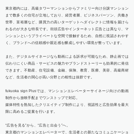
東京都内には、高級タワーマンションからファミリー向け分譲マンション
まで数多くの住宅が立地しており、経営者層、ビジネスパーソン、共働き
世帯、富裕層など、購買力の高いターゲットへダイレクトに情報を届けら
れるのが大きな特長です。街頭広告やインターネット広告とは異なり、マ
ンションというプライベートな空間で接触するため、自然に視認されやす
く、ブランドへの信頼感や親近感を醸成しやすい環境が整っています。
また、デジタルサイネージなら動画による訴求が可能なため、静止画では
伝わりにくい商品・サービスの魅力やブランドストーリーも効果的に発信
できます。不動産、住宅設備、金融、保険、教育、医療、美容、高級商材
など、生活者の関心が高い分野との相性は抜群です。
fukuoka sign Plusでは、マンションエレベーターサイネージ向けの動画
制作から放映手配までワンストップで対応。
媒体特性を熟知したクリエイティブ制作により、視認性と広告効果を最大
限に高めるご提案を行います。
“広告を見る”から、“広告と出会う”へ。
東京都のマンションエレベーターで、生活者との新たなコミュニケーショ