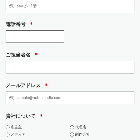
6.安全管理のために講じた措置
当社では、個人情報、特定個人情報の取扱いに関する規程、及び安全対策に
電話番号
＊
関する規程を定め以下の措置を講じております。
(1) 組織的安全管理措置
・ 個人情報の取扱いに関して方針を定め、個人情報保護方針として、社内に
周知徹底するとと もに、一般の方も入手できるようにウェブページで公開し
ています。
ご担当者名
＊
・ 取得、利用、保存、提供、削除・廃棄等の段階ごとに、取扱方法、責任
者・担当者及びその任 務等について個人情報の取扱い手順を定め、規程文書
としてまとめ、社内に周知しておりま す。
・ 個人情報の取扱状況について、定期的に自己点検を実施するとともに、他
部署や外部の者 による公平な立場からの内部監査を定期的に実施していま
メールアドレス
＊
す。
・ 各個人情報を取扱う従業者を制限しています。
(2) 人的安全管理措置
・ 個人情報の取扱いに関する留意事項について、従業者に定期的な研修を実
貴社について
＊
施しております。 ・ 従業者から、秘密保持に関する誓約を得ています。
(3) 物理的安全管理措置、技術的安全措置
広告主
代理店
・ 取扱い担当者以外の従業者や他の権限を有しない者による個人情報の間覧
メディア
制作会社
を防止するた め、取り扱う区域を限定しています。