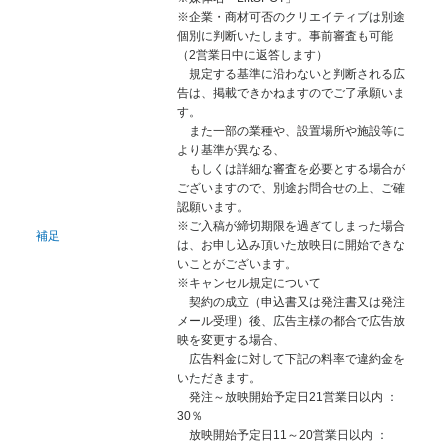
※企業・商材可否のクリエイティブは別途
個別に判断いたします。事前審査も可能
（2営業日中に返答します）
規定する基準に沿わないと判断される広
告は、掲載できかねますのでご了承願いま
す。
また一部の業種や、設置場所や施設等に
より基準が異なる、
もしくは詳細な審査を必要とする場合が
ございますので、別途お問合せの上、ご確
認願います。
※ご入稿が締切期限を過ぎてしまった場合
補足
は、お申し込み頂いた放映日に開始できな
いことがございます。
※キャンセル規定について
契約の成立（申込書又は発注書又は発注
メール受理）後、広告主様の都合で広告放
映を変更する場合、
広告料金に対して下記の料率で違約金を
いただきます。
発注～放映開始予定日21営業日以内 ：
30％
放映開始予定日11～20営業日以内 ：