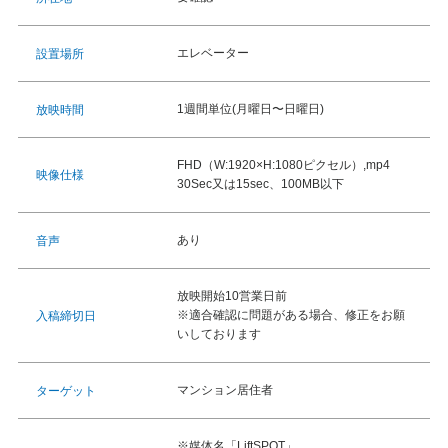
エレベーター
設置場所
1週間単位(月曜日〜日曜日)
放映時間
FHD（W:1920×H:1080ピクセル）,mp4
映像仕様
30Sec又は15sec、100MB以下
あり
音声
放映開始10営業日前
※適合確認に問題がある場合、修正をお願
入稿締切日
いしております
マンション居住者
ターゲット
※媒体名「LiftSPOT」