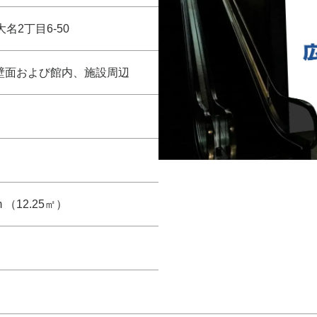
名2丁目6-50
ー壁面および館内、施設周辺
5m （12.25㎡）