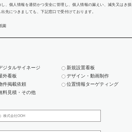
命し、個人情報を適切かつ安全に管理し、個人情報の漏えい、減失又はき損
し出先につきましても、下記窓口で受付けております。
祇園
デジタルサイネージ
新規設置看板
お問い合わせへの対応にのみ利用いたします。
屋外看板
デザイン・動画制作
方の個人情報は、お問い合わせにお答えするため
物件掲載依頼
位置情報ターゲティング
における各種商品・サービスのご案内、提供その他を実施するため
無料見積・その他
務委託する際、弊社は、個人情報を適切に保護できる管理体制を敷き実行
、 社員の個人情報を厳密に管理しています。