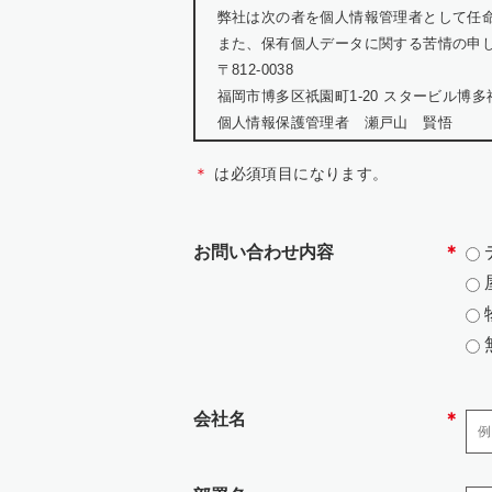
弊社は次の者を個人情報管理者として任
また、保有個人データに関する苦情の申
〒812-0038
福岡市博多区祇園町1-20 スタービル博多
個人情報保護管理者 瀬戸山 賢悟
TEL:092-402-0699
＊
は必須項目になります。
WEB:https://jarea.jp/contact/
2.個人情報の利用目的
お問い合わせ内容
＊
お問い合わせにおける個人情報は、該当
・当社の各事業に関するお問い合わせの
・お客様の個人情報は、広告代理店事業
3.個人情報の取り扱いの委託
会社名
＊
弊社の業務の全部または一部を外部に業
たうえで、機密保持契約を委託先と締結し