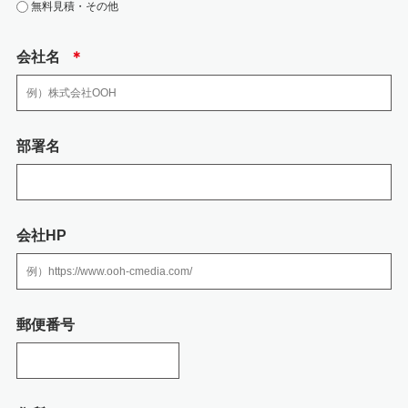
無料見積・その他
答えするため
・お客様の個人情報は、広告代理店事業における各種商品・サービスのご案
内、提供その他を実施するため
会社名
＊
3.個人情報の取り扱いの委託
弊社の業務の全部または一部を外部に業務委託する際、弊社は、個人情報を
部署名
適切に保護できる管理体制を敷き実行していることを条件として委託先を厳
選したうえで、機密保持契約を委託先と締結し、 社員の個人情報を厳密に管
理しています。
会社HP
4.個人情報を提供される事の任意性について
個人情報を弊社に提供されるか否かは、送信者の判断によりますが、必要な
情報をご提供されない場合には、お問い合わせへの回答において不利益を蒙
る可能性がありますので予めご了承ください。
郵便番号
5.当社の加入する認定個人情報保護団体につい
て