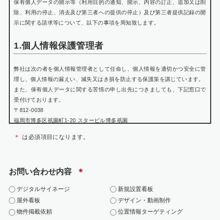
保有個人データの開示等（利用目的の通知、開示、内容の訂正、追加又は削
除、利用の停止、消去及び第三者への提供の停止）及び第三者提供記録の開
示に関する請求等について、以下の事項を周知致します。
1.個人情報保護管理者
弊社は次の者を個人情報管理者として任命し、個人情報を適切かつ安全に管
理し、個人情報の漏えい、減失又はき損を防止する保護策を講じています。
また、保有個人データに関する苦情の申し出先につきましても、下記窓口で
受付けております。
〒812-0038
福岡市博多区祇園町1-20 スタービル博多祇園
個人情報保護管理者 瀬戸山 賢悟
＊
は必須項目になります。
TEL:092-402-0699
WEB:https://jarea.jp/contact/
お問い合わせ内容
＊
2.個人情報の利用目的
デジタルサイネージ
新規設置看板
お問い合わせにおける個人情報は、該当お問い合わせへの対応にのみ利用い
屋外看板
デザイン・動画制作
たします。
物件掲載依頼
位置情報ターゲティング
・当社の各事業に関するお問い合わせの方の個人情報は、お問い合わせにお