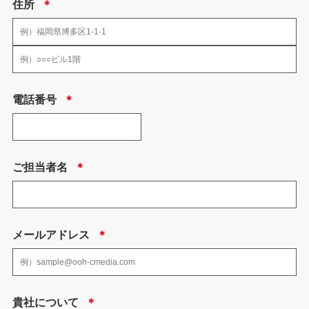
住所
＊
当社の加入する認定個人情報保護団体はありません。
6.安全管理のために講じた措置
当社では、個人情報、特定個人情報の取扱いに関する規程、及び安全対策に
電話番号
＊
関する規程を定め以下の措置を講じております。
(1) 組織的安全管理措置
・ 個人情報の取扱いに関して方針を定め、個人情報保護方針として、社内に
周知徹底するとと もに、一般の方も入手できるようにウェブページで公開し
ています。
ご担当者名
＊
・ 取得、利用、保存、提供、削除・廃棄等の段階ごとに、取扱方法、責任
者・担当者及びその任 務等について個人情報の取扱い手順を定め、規程文書
としてまとめ、社内に周知しておりま す。
・ 個人情報の取扱状況について、定期的に自己点検を実施するとともに、他
部署や外部の者 による公平な立場からの内部監査を定期的に実施していま
メールアドレス
＊
す。
・ 各個人情報を取扱う従業者を制限しています。
(2) 人的安全管理措置
・ 個人情報の取扱いに関する留意事項について、従業者に定期的な研修を実
貴社について
＊
施しております。 ・ 従業者から、秘密保持に関する誓約を得ています。