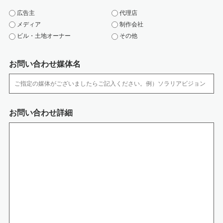
(3) 物理的安全管理措置、技術的安全措置
広告主
代理店
・ 取扱い担当者以外の従業者や他の権限を有しない者による個人情報の間覧
メディア
制作会社
を防止するた め、取り扱う区域を限定しています。
ビル・土地オーナー
その他
・ 個人情報を取扱う区域において、従業者の入退出管理及び持ち込む機器等
の制限を行って おります。
・ 個人情報は、施錠できるキャビネットやアクセス制限を行っているサーバ
お問い合わせ媒体名
に保管しています。
・ サーバなどへの外部からの不正アクセスを防ぐために、ファイアウォール
などを導入していま す。また、コンピューターウイルスなどの不正ソフトウ
ェアへの対策を行っています。
・ 個人情報の移送時は、以下の対策をとっております。
お問い合わせ詳細
‐媒体の移送時には、配送記録が残る方法を利用するか、直接手渡しするよ
うにしています。
‐電子データの通信には、暗号化するなどの漏洩対策を行っています。
7.開示等の手続きについて
開示等のご請求がございます場合には、保有個人データについて、「利用目
的の通知、開示、内容の訂正、追加または削除、利用の停止、消去および第
三者への提供の停止」（開示等）、第三者提供記録の開示のご請求が出来ま
す。必要な場合には個人情報保護管理者までお知らせください。