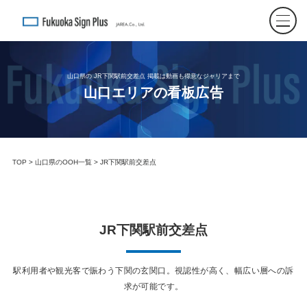
山口県の JR下関駅前交差点 掲載は動画も得意なジャリアまで
山口エリアの看板広告
TOP
>
山口県のOOH一覧
> JR下関駅前交差点
JR下関駅前交差点
駅利用者や観光客で賑わう下関の玄関口。視認性が高く、幅広い層への訴
求が可能です。