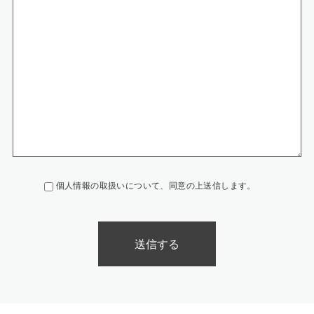
うにしています。
‐電子データの通信には、暗号化するなどの漏洩対策を行っています。
7.開示等の手続きについて
開示等のご請求がございます場合には、保有個人データについて、「利用目
的の通知、開示、内容の訂正、追加または削除、利用の停止、消去および第
三者への提供の停止」（開示等）、第三者提供記録の開示のご請求が出来ま
す。必要な場合には個人情報保護管理者までお知らせください。
個人情報の取扱いについて、同意の上送信します。