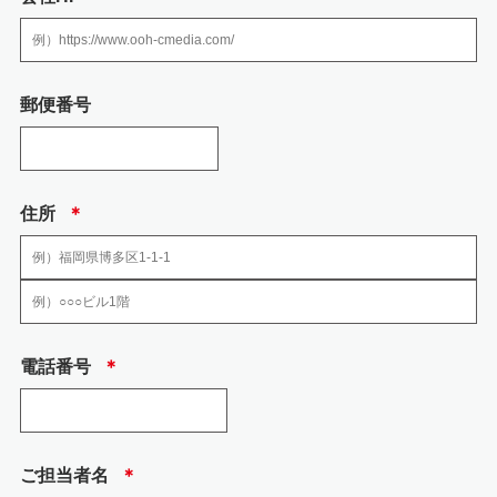
4.個人情報を提供される事の任意性について
個人情報を弊社に提供されるか否かは、送信者の判断によりますが、必要な
情報をご提供されない場合には、お問い合わせへの回答において不利益を蒙
る可能性がありますので予めご了承ください。
郵便番号
5.当社の加入する認定個人情報保護団体につい
て
住所
＊
当社の加入する認定個人情報保護団体はありません。
6.安全管理のために講じた措置
当社では、個人情報、特定個人情報の取扱いに関する規程、及び安全対策に
電話番号
＊
関する規程を定め以下の措置を講じております。
(1) 組織的安全管理措置
・ 個人情報の取扱いに関して方針を定め、個人情報保護方針として、社内に
周知徹底するとと もに、一般の方も入手できるようにウェブページで公開し
ています。
ご担当者名
＊
・ 取得、利用、保存、提供、削除・廃棄等の段階ごとに、取扱方法、責任