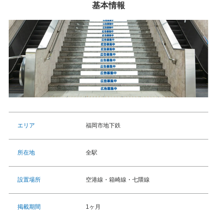
基本情報
福岡市地下鉄
エリア
全駅
所在地
空港線・箱崎線・七隈線
設置場所
1ヶ月
掲載期間