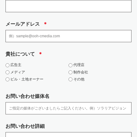
者・担当者及びその任 務等について個人情報の取扱い手順を定め、規程文書
としてまとめ、社内に周知しておりま す。
・ 個人情報の取扱状況について、定期的に自己点検を実施するとともに、他
部署や外部の者 による公平な立場からの内部監査を定期的に実施していま
メールアドレス
＊
す。
・ 各個人情報を取扱う従業者を制限しています。
(2) 人的安全管理措置
・ 個人情報の取扱いに関する留意事項について、従業者に定期的な研修を実
貴社について
＊
施しております。 ・ 従業者から、秘密保持に関する誓約を得ています。
(3) 物理的安全管理措置、技術的安全措置
広告主
代理店
・ 取扱い担当者以外の従業者や他の権限を有しない者による個人情報の間覧
メディア
制作会社
を防止するた め、取り扱う区域を限定しています。
ビル・土地オーナー
その他
・ 個人情報を取扱う区域において、従業者の入退出管理及び持ち込む機器等
の制限を行って おります。
・ 個人情報は、施錠できるキャビネットやアクセス制限を行っているサーバ
お問い合わせ媒体名
に保管しています。
・ サーバなどへの外部からの不正アクセスを防ぐために、ファイアウォール
などを導入していま す。また、コンピューターウイルスなどの不正ソフトウ
ェアへの対策を行っています。
・ 個人情報の移送時は、以下の対策をとっております。
お問い合わせ詳細
‐媒体の移送時には、配送記録が残る方法を利用するか、直接手渡しするよ