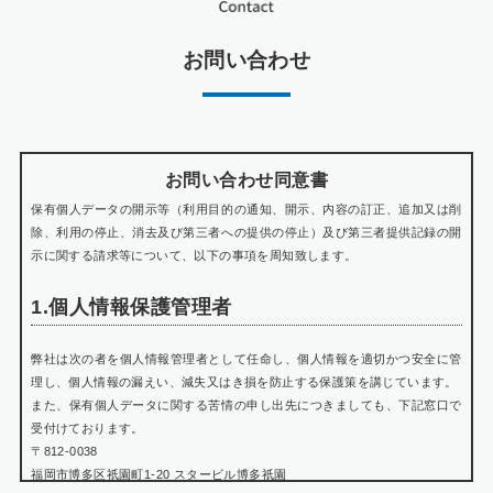
お問い合わせ
お問い合わせ同意書
保有個人データの開示等（利用目的の通知、開示、内容の訂正、追加又は削
除、利用の停止、消去及び第三者への提供の停止）及び第三者提供記録の開
示に関する請求等について、以下の事項を周知致します。
1.個人情報保護管理者
弊社は次の者を個人情報管理者として任命し、個人情報を適切かつ安全に管
理し、個人情報の漏えい、減失又はき損を防止する保護策を講じています。
また、保有個人データに関する苦情の申し出先につきましても、下記窓口で
受付けております。
〒812-0038
福岡市博多区祇園町1-20 スタービル博多祇園