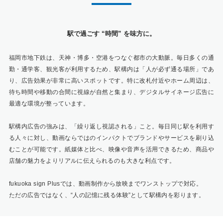
駅で過ごす “時間” を味方に。
福岡市地下鉄は、天神・博多・空港をつなぐ都市の大動脈。毎日多くの通
勤・通学客、観光客が利用するため、駅構内は「人が必ず通る場所」であ
り、広告効果が非常に高いスポットです。特に改札付近やホーム周辺は、
待ち時間や移動の合間に視線が自然と集まり、デジタルサイネージ広告に
最適な環境が整っています。
駅構内広告の強みは、「繰り返し視認される」こと。毎日同じ駅を利用す
る人々に対し、動画ならではのインパクトでブランドやサービスを刷り込
むことが可能です。紙媒体と比べ、映像や音声を活用できるため、商品や
店舗の魅力をよりリアルに伝えられるのも大きな利点です。
fukuoka sign Plusでは、動画制作から放映までワンストップで対応。
ただの広告ではなく、“人の記憶に残る体験”として駅構内を彩ります。