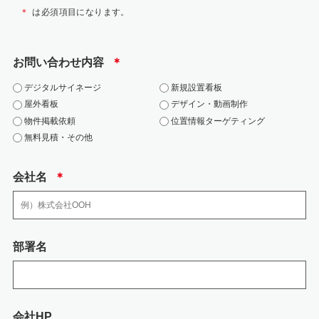
個人情報保護管理者 瀬戸山 賢悟
＊
は必須項目になります。
TEL:092-402-0699
WEB:https://jarea.jp/contact/
お問い合わせ内容
＊
2.個人情報の利用目的
デジタルサイネージ
新規設置看板
お問い合わせにおける個人情報は、該当お問い合わせへの対応にのみ利用い
屋外看板
デザイン・動画制作
たします。
物件掲載依頼
位置情報ターゲティング
・当社の各事業に関するお問い合わせの方の個人情報は、お問い合わせにお
無料見積・その他
答えするため
・お客様の個人情報は、広告代理店事業における各種商品・サービスのご案
内、提供その他を実施するため
会社名
＊
3.個人情報の取り扱いの委託
弊社の業務の全部または一部を外部に業務委託する際、弊社は、個人情報を
部署名
適切に保護できる管理体制を敷き実行していることを条件として委託先を厳
選したうえで、機密保持契約を委託先と締結し、 社員の個人情報を厳密に管
理しています。
会社HP