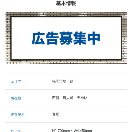
基本情報
福岡市地下鉄
エリア
西新・唐人町・天神駅
所在地
各駅
設置場所
H1,700mm × W4,450mm
サイズ