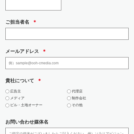
・ 個人情報の取扱いに関して方針を定め、個人情報保護方針として、社内に
周知徹底するとと もに、一般の方も入手できるようにウェブページで公開し
ています。
ご担当者名
＊
・ 取得、利用、保存、提供、削除・廃棄等の段階ごとに、取扱方法、責任
者・担当者及びその任 務等について個人情報の取扱い手順を定め、規程文書
としてまとめ、社内に周知しておりま す。
・ 個人情報の取扱状況について、定期的に自己点検を実施するとともに、他
部署や外部の者 による公平な立場からの内部監査を定期的に実施していま
メールアドレス
＊
す。
・ 各個人情報を取扱う従業者を制限しています。
(2) 人的安全管理措置
・ 個人情報の取扱いに関する留意事項について、従業者に定期的な研修を実
貴社について
＊
施しております。 ・ 従業者から、秘密保持に関する誓約を得ています。
(3) 物理的安全管理措置、技術的安全措置
広告主
代理店
・ 取扱い担当者以外の従業者や他の権限を有しない者による個人情報の間覧
メディア
制作会社
を防止するた め、取り扱う区域を限定しています。
ビル・土地オーナー
その他
・ 個人情報を取扱う区域において、従業者の入退出管理及び持ち込む機器等
の制限を行って おります。
・ 個人情報は、施錠できるキャビネットやアクセス制限を行っているサーバ
お問い合わせ媒体名
に保管しています。
・ サーバなどへの外部からの不正アクセスを防ぐために、ファイアウォール