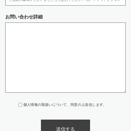
などを導入していま す。また、コンピューターウイルスなどの不正ソフトウ
ェアへの対策を行っています。
・ 個人情報の移送時は、以下の対策をとっております。
お問い合わせ詳細
‐媒体の移送時には、配送記録が残る方法を利用するか、直接手渡しするよ
うにしています。
‐電子データの通信には、暗号化するなどの漏洩対策を行っています。
7.開示等の手続きについて
開示等のご請求がございます場合には、保有個人データについて、「利用目
的の通知、開示、内容の訂正、追加または削除、利用の停止、消去および第
三者への提供の停止」（開示等）、第三者提供記録の開示のご請求が出来ま
す。必要な場合には個人情報保護管理者までお知らせください。
個人情報の取扱いについて、同意の上送信します。