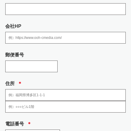
適切に保護できる管理体制を敷き実行していることを条件として委託先を厳
選したうえで、機密保持契約を委託先と締結し、 社員の個人情報を厳密に管
理しています。
会社HP
4.個人情報を提供される事の任意性について
個人情報を弊社に提供されるか否かは、送信者の判断によりますが、必要な
情報をご提供されない場合には、お問い合わせへの回答において不利益を蒙
る可能性がありますので予めご了承ください。
郵便番号
5.当社の加入する認定個人情報保護団体につい
て
住所
＊
当社の加入する認定個人情報保護団体はありません。
6.安全管理のために講じた措置
当社では、個人情報、特定個人情報の取扱いに関する規程、及び安全対策に
電話番号
＊
関する規程を定め以下の措置を講じております。
(1) 組織的安全管理措置