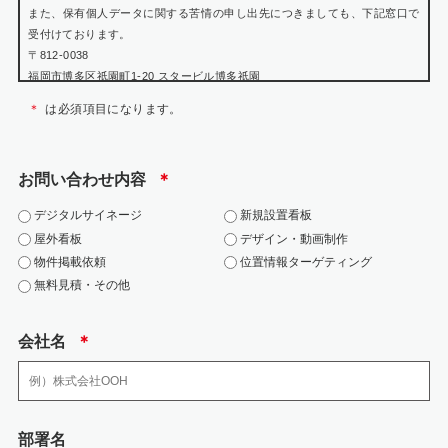
また、保有個人データに関する苦情の申し出先につきましても、下記窓口で
受付けております。
〒812-0038
福岡市博多区祇園町1-20 スタービル博多祇園
個人情報保護管理者 瀬戸山 賢悟
＊
は必須項目になります。
TEL:092-402-0699
WEB:https://jarea.jp/contact/
お問い合わせ内容
＊
2.個人情報の利用目的
デジタルサイネージ
新規設置看板
お問い合わせにおける個人情報は、該当お問い合わせへの対応にのみ利用い
屋外看板
デザイン・動画制作
たします。
物件掲載依頼
位置情報ターゲティング
・当社の各事業に関するお問い合わせの方の個人情報は、お問い合わせにお
無料見積・その他
答えするため
・お客様の個人情報は、広告代理店事業における各種商品・サービスのご案
内、提供その他を実施するため
会社名
＊
3.個人情報の取り扱いの委託
弊社の業務の全部または一部を外部に業務委託する際、弊社は、個人情報を
部署名