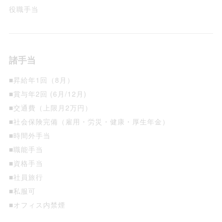
役職手当
諸手当
■昇給年1回（8月）
■賞与年2回 (6月/12月)
■交通費（上限月2万円）
■社会保険完備（雇用・労災・健康・厚生年金）
■時間外手当
■職能手当
■資格手当
■社員旅行
■私服可
■オフィス内禁煙