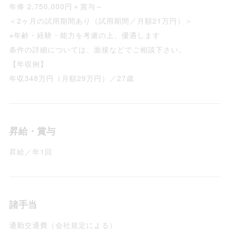
年俸 2,750,000円＋賞与～
＜2ヶ月の試用期間あり（試用期間／月額21万円）＞
※年齢・経験・能力を考慮の上、優遇します
条件の詳細については、面接などでご相談下さい。
【年収例】
年収348万円（月額29万円）／27歳
昇給・賞与
昇給／年1回
諸手当
通勤交通費（会社規定による）