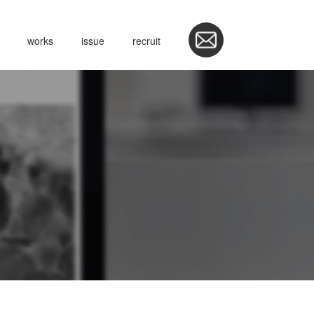
works
issue
recruit