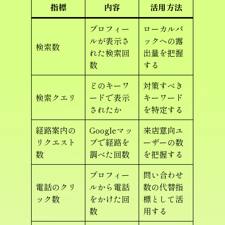
指標
内容
活用方法
プロフィー
ローカルパ
ルが表示さ
ックへの露
検索数
れた検索回
出量を把握
数
する
どのキーワ
対策すべき
検索クエリ
ードで表示
キーワード
されたか
を特定する
経路案内の
Googleマッ
来店意向ユ
リクエスト
プで経路を
ーザーの数
数
調べた回数
を把握する
プロフィー
問い合わせ
電話のクリ
ルから電話
数の代替指
ック数
をかけた回
標として活
数
用する