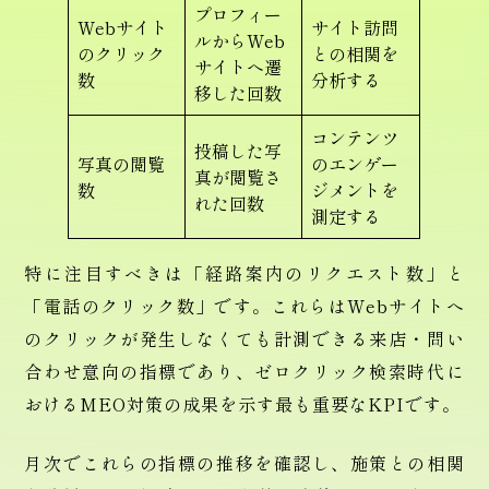
プロフィー
Webサイト
サイト訪問
ルからWeb
のクリック
との相関を
サイトへ遷
数
分析する
移した回数
コンテンツ
投稿した写
写真の閲覧
のエンゲー
真が閲覧さ
数
ジメントを
れた回数
測定する
特に注目すべきは「経路案内のリクエスト数」と
「電話のクリック数」です。これらはWebサイトへ
のクリックが発生しなくても計測できる来店・問い
合わせ意向の指標であり、ゼロクリック検索時代に
おけるMEO対策の成果を示す最も重要なKPIです。
月次でこれらの指標の推移を確認し、施策との相関