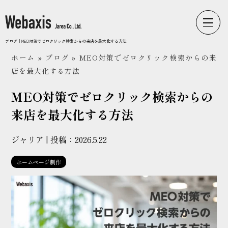
Webaxisの制作カテゴリ
ブログ｜MEO対策でゼロクリック検索からの来店を最大化する方法
ホーム
»
ブログ
»
MEO対策でゼロクリック検索からの来
コーポレートサイト
店を最大化する方法
ECサイト
MEO対策でゼロクリック検索からの
LPサイト
来店を最大化する方法
採用サイト
ジャリア | 投稿：
2026.5.22
ブランドサイト
ホームページ制作
WEbaxis
ブログ一覧