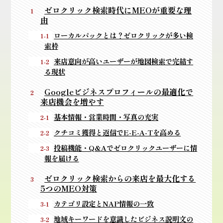
ゼロクリック検索時代にMEOが重要な理
由
ローカルパックとは？ゼロクリックが多い検
索枠
来店意向が高いユーザーが地図検索で完結す
る現状
Googleビジネスプロフィールの最適化で
来店機会を増やす
基本情報・営業時間・写真の充実
クチコミ獲得と返信でE-E-A-Tを高める
投稿機能・Q&Aでゼロクリックユーザーに情
報を届ける
ゼロクリック検索からの来店を最大化する
5つのMEO対策
カテゴリ設定とNAP情報の一致
地域キーワードを意識したビジネス説明文の