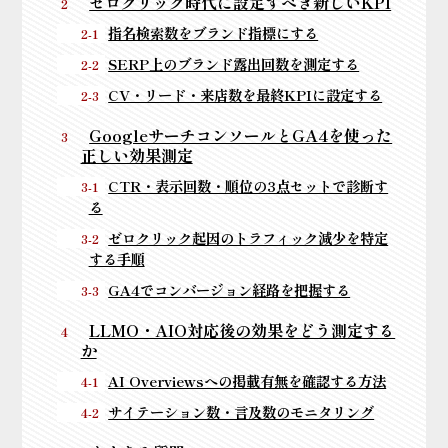
ゼロクリック時代に設定すべき新しいKPI
指名検索数をブランド指標にする
SERP上のブランド露出回数を測定する
CV・リード・来店数を最終KPIに設定する
GoogleサーチコンソールとGA4を使った
正しい効果測定
CTR・表示回数・順位の3点セットで診断す
る
ゼロクリック起因のトラフィック減少を特定
する手順
GA4でコンバージョン経路を把握する
LLMO・AIO対応後の効果をどう測定する
か
AI Overviewsへの掲載有無を確認する方法
サイテーション数・言及数のモニタリング