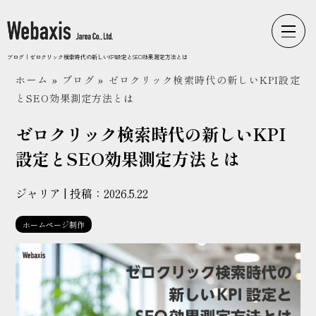
Webaxisの制作カテゴリ
ブログ｜ゼロクリック検索時代の新しいKPI設定とSEO効果測定方法とは
ホーム
»
ブログ
»
ゼロクリック検索時代の新しいKPI設定
コーポレートサイト
とSEO効果測定方法とは
ECサイト
ゼロクリック検索時代の新しいKPI
LPサイト
設定とSEO効果測定方法とは
採用サイト
ジャリア | 投稿：
2026.5.22
ブランドサイト
ホームページ制作
WEbaxis
ブログ一覧