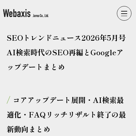
Webaxisの制作カテゴリ
SEOトレンドニュース2026年5月号
コーポレートサイト
ECサイト
AI検索時代のSEO再編とGoogleア
LPサイト
ップデートまとめ
採用サイト
ブランドサイト
コアアップデート展開・AI検索最
適化・FAQリッチリザルト終了の最
WEbaxis
ブログ一覧
新動向まとめ