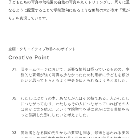
子どもたちの写真や幼稚園の自然の写真を丸くトリミングし、周りに重
なるように配置することで学院聖句にあるような葡萄の木が表す「繋が
り」を表現しています。
企画・クリエイティブ制作へのポイント
旧ホームページにおいて、必要な情報は揃っているものの、事
務的な要素が強く写真も少なかったため利用者に子どもを預け
たいと思ってもらえるよう中身を伝えられるよう考えました。
わたしはぶどうの木、あなたがたはその枝である。人がわたし
につながっており、わたしもその人につながっていればその人
は豊かに実を結ぶ。という学院聖句を基に豊かに実る葡萄をも
っと強調した形にしたいと考えました。
管理者となる園の先生からの要望を聞き、最適と思われる実装
システムのご提案事務的な見た目になりがちな部分を極力デザ