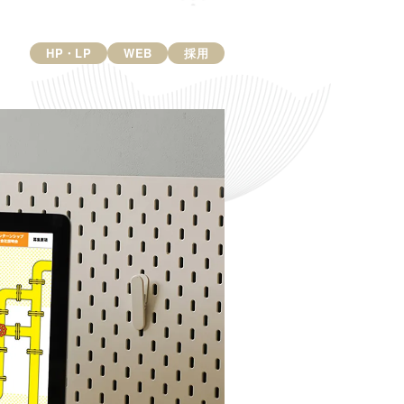
HP・LP
WEB
採用