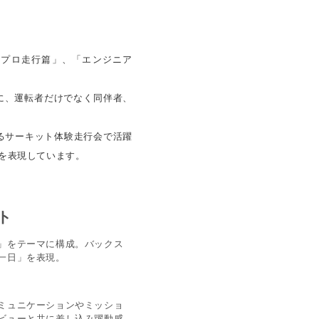
「プロ走行篇」、「エンジニア
を軸に、運転者だけでなく同伴者、
るサーキット体験走行会で活躍
を表現しています。
ト
」をテーマに構成。バックス
一日」を表現。
ミュニケーションやミッショ
ビューと共に差し込み躍動感