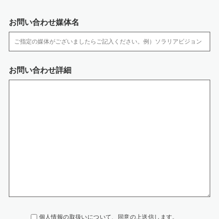
の制限を行って おります。
・ 個人情報は、施錠できるキャビネットやアクセス制限を行っているサーバ
お問い合わせ媒体名
に保管しています。
・ サーバなどへの外部からの不正アクセスを防ぐために、ファイアウォール
などを導入していま す。また、コンピューターウイルスなどの不正ソフトウ
ェアへの対策を行っています。
・ 個人情報の移送時は、以下の対策をとっております。
お問い合わせ詳細
‐媒体の移送時には、配送記録が残る方法を利用するか、直接手渡しするよ
うにしています。
‐電子データの通信には、暗号化するなどの漏洩対策を行っています。
7.開示等の手続きについて
開示等のご請求がございます場合には、保有個人データについて、「利用目
的の通知、開示、内容の訂正、追加または削除、利用の停止、消去および第
三者への提供の停止」（開示等）、第三者提供記録の開示のご請求が出来ま
す。必要な場合には個人情報保護管理者までお知らせください。
個人情報の取扱いについて、同意の上送信します。