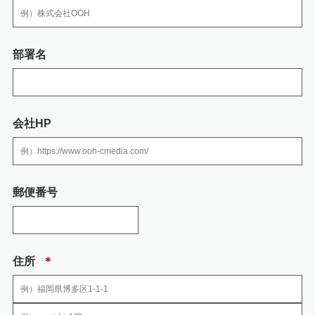
3.個人情報の取り扱いの委託
弊社の業務の全部または一部を外部に業務委託する際、弊社は、個人情報を
部署名
適切に保護できる管理体制を敷き実行していることを条件として委託先を厳
選したうえで、機密保持契約を委託先と締結し、 社員の個人情報を厳密に管
理しています。
会社HP
4.個人情報を提供される事の任意性について
個人情報を弊社に提供されるか否かは、送信者の判断によりますが、必要な
情報をご提供されない場合には、お問い合わせへの回答において不利益を蒙
る可能性がありますので予めご了承ください。
郵便番号
5.当社の加入する認定個人情報保護団体につい
て
住所
＊
当社の加入する認定個人情報保護団体はありません。
6.安全管理のために講じた措置