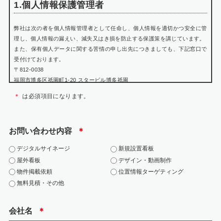
1.個人情報保護管理者
弊社は次の者を個人情報管理者として任命し、個人情報を適切かつ安全に管
理し、個人情報の漏えい、減失又はき損を防止する保護策を講じています。
また、保有個人データに関する苦情の申し出先につきましても、下記窓口で
受付けております。
〒812-0038
福岡市博多区祇園町1-20 スタービル博多祇園
個人情報保護管理者 瀬戸山 賢悟
＊
は必須項目になります。
TEL:092-402-0699
WEB:https://jarea.jp/contact/
お問い合わせ内容
＊
2.個人情報の利用目的
デジタルサイネージ
新規設置看板
お問い合わせにおける個人情報は、該当お問い合わせへの対応にのみ利用い
屋外看板
デザイン・動画制作
たします。
物件掲載依頼
位置情報ターゲティング
・当社の各事業に関するお問い合わせの方の個人情報は、お問い合わせにお
無料見積・その他
答えするため
・お客様の個人情報は、広告代理店事業における各種商品・サービスのご案
内、提供その他を実施するため
会社名
＊