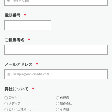
当社では、個人情報、特定個人情報の取扱いに関する規程、及び安全対策に
電話番号
＊
関する規程を定め以下の措置を講じております。
(1) 組織的安全管理措置
・ 個人情報の取扱いに関して方針を定め、個人情報保護方針として、社内に
周知徹底するとと もに、一般の方も入手できるようにウェブページで公開し
ています。
ご担当者名
＊
・ 取得、利用、保存、提供、削除・廃棄等の段階ごとに、取扱方法、責任
者・担当者及びその任 務等について個人情報の取扱い手順を定め、規程文書
としてまとめ、社内に周知しておりま す。
・ 個人情報の取扱状況について、定期的に自己点検を実施するとともに、他
部署や外部の者 による公平な立場からの内部監査を定期的に実施していま
メールアドレス
＊
す。
・ 各個人情報を取扱う従業者を制限しています。
(2) 人的安全管理措置
・ 個人情報の取扱いに関する留意事項について、従業者に定期的な研修を実
貴社について
＊
施しております。 ・ 従業者から、秘密保持に関する誓約を得ています。
(3) 物理的安全管理措置、技術的安全措置
広告主
代理店
・ 取扱い担当者以外の従業者や他の権限を有しない者による個人情報の間覧
メディア
制作会社
を防止するた め、取り扱う区域を限定しています。
ビル・土地オーナー
その他
・ 個人情報を取扱う区域において、従業者の入退出管理及び持ち込む機器等