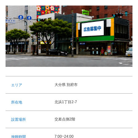
大分県 別府市
エリア
北浜1丁目2-7
所在地
交差点側2階
設置場所
7:00~24:00
放映時間