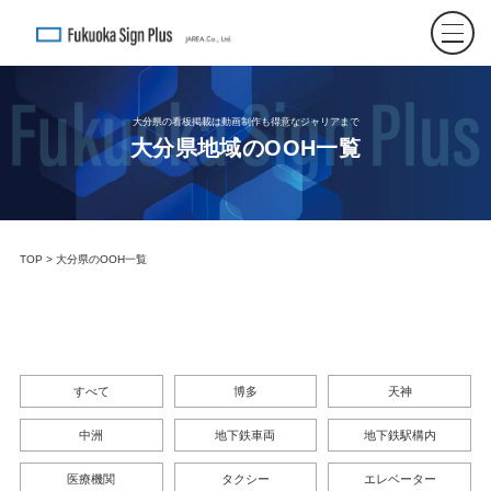
大分県の看板掲載は動画制作も得意なジャリアまで
大分県地域のOOH一覧
TOP
> 大分県のOOH一覧
すべて
博多
天神
中洲
地下鉄車両
地下鉄駅構内
医療機関
タクシー
エレベーター