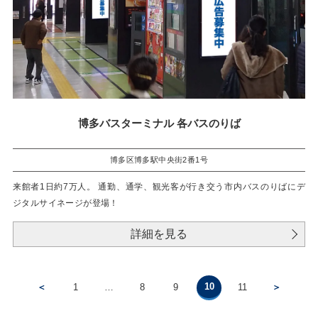
博多バスターミナル 各バスのりば
博多区博多駅中央街2番1号
来館者1日約7万人。 通勤、通学、観光客が行き交う市内バスのりばにデ
ジタルサイネージが登場！
詳細を見る
10
＜
1
…
8
9
11
＞