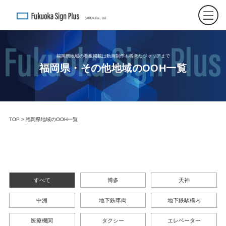
福岡県地域の看板掲載は動画制作も得意なジャリアまで
福岡県・その他地域のOOH一覧
TOP
> 福岡県地域のOOH一覧
すべて
博多
天神
中洲
地下鉄車両
地下鉄駅構内
医療機関
タクシー
エレベーター