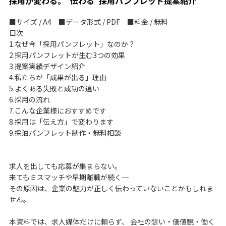
採用が変わる。“伝わる”採用パンフレット提案紹介
■サイズ / A4 ■データ形式 / PDF ■料金 / 無料
目次
1.なぜ今「採用パンフレット」なのか？
2.採用パンフレットが生む3つの効果
3.提案実績デザイン紹介
4.私たちが「成果が出る」理由
5.よくある失敗と成功の違い
6.採用の流れ
7.こんな企業様におすすめです
8.採用は「伝え方」で変わります
9.採油パンフレット制作・無料相談
求人を出しても応募が集まらない。
来てもミスマッチや早期離職が続く――
その原因は、企業の魅力が正しく伝わっていないことかもしれま
せん。
本資料では、求人媒体だけに頼らず、 会社の想い・価値観・働く