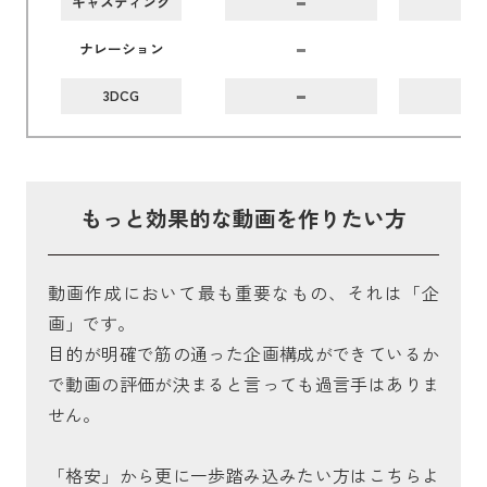
キャスティング
ナレーション
3DCG
もっと効果的な
動画を作りたい方
動画作成において最も重要なもの、それは
「企
画」
です。
目的が明確で筋の通った企画構成ができているか
で動画の評価が決まると言っても過言手はありま
せん。
「格安」から更に一歩踏み込みたい方はこちらよ