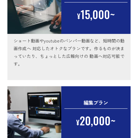
15,000~
¥
ショート動画やyoutubeのバンパー動画など、短時間の動
画作成へ 対応したオトクなプランです。作るものが決ま
っていたり、ちょっとした広報向けの 動画へ対応可能で
す。
編集プラン
20,000~
¥