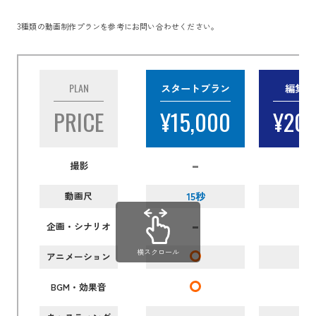
3種類の動画制作プランを参考にお問い合わせください。
PLAN
スタートプラン
編集プ
PRICE
¥15,000
¥20,
撮影
15秒
30
動画尺
企画・シナリオ
横スクロール
アニメーション
BGM・効果音