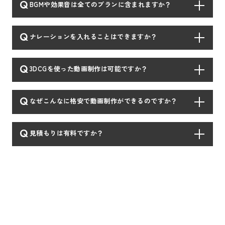
Q
BGMや効果音は全てのプランに含まれますか？
Q
ナレーションを入れることはできますか？
Q
3DCGを使った動画制作は可能ですか？
Q
なぜこんなに格安で動画制作ができるのですか？
Q
見積もりは有料ですか？