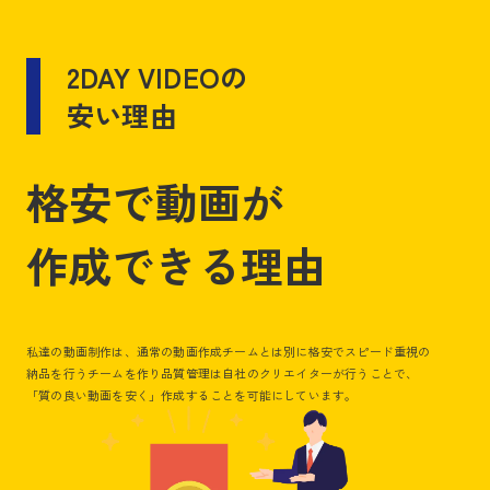
2DAY VIDEOの
安い理由
格安で動画が
作成できる理由
私達の動画制作は、通常の動画作成チームとは別に格安でスピード重視の
納品を行うチームを作り品質管理は自社のクリエイターが行うことで、
「質の良い動画を安く」作成することを可能にしています。