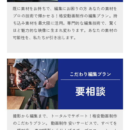
既に素材をお持ちで、編集にお困りの方 あなたの素材を
プロの技術で輝かせる！格安動画制作の編集プラン。持
ち込み素材を最大限に活用。専門的な編集技術で、驚く
ほど魅力的な映像に生まれ変わります。あなたの素材の
可能性を、私たちが引き出します。
こだわり編集プラン
要相談
撮影から編集まで、トータルでサポート！格安動画制作
のこだわりプラン。 動画制作 安いサービスで、すべてを