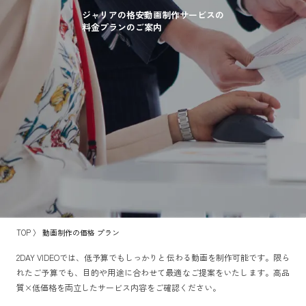
ジャリアの格安動画制作サービスの
料金プランのご案内
TOP
〉
動画制作の価格 プラン
2DAY VIDEOでは、低予算でもしっかりと伝わる動画を制作可能です。限ら
れたご予算でも、目的や用途に合わせて最適なご提案をいたします。高品
質×低価格を両立したサービス内容をご確認ください。