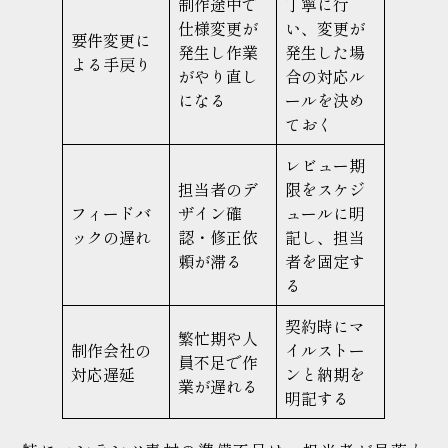
制作途中で
丁寧に行
仕様変更が
い、変更が
要件変更に
発生し作業
発生した場
よる手戻り
がやり直し
合の対応ル
になる
ールを決め
ておく
レビュー期
担当者のデ
限をスケジ
フィードバ
ザイン確
ュールに明
ックの遅れ
認・修正依
記し、担当
頼が滞る
者を固定す
る
契約時にマ
繁忙期や人
制作会社の
イルストー
員不足で作
対応遅延
ンと納期を
業が遅れる
明記する