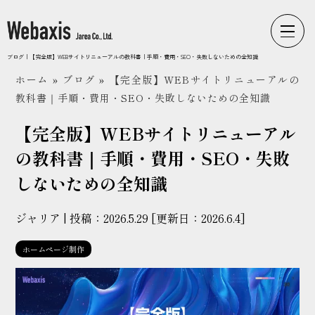
Webaxisの制作カテゴリ
ブログ｜【完全版】WEBサイトリニューアルの教科書｜手順・費用・SEO・失敗しないための全知識
ホーム
»
ブログ
»
【完全版】WEBサイトリニューアルの
コーポレートサイト
教科書｜手順・費用・SEO・失敗しないための全知識
ECサイト
【完全版】WEBサイトリニューアル
LPサイト
の教科書｜手順・費用・SEO・失敗
採用サイト
しないための全知識
ブランドサイト
ジャリア | 投稿：
2026.5.29
[更新日：
2026.6.4
]
ホームページ制作
WEbaxis
ブログ一覧