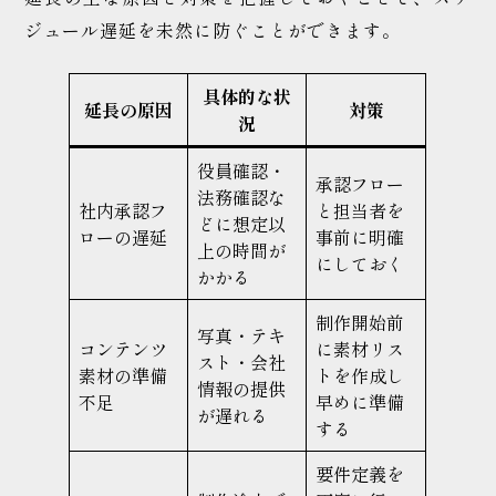
ジュール遅延を未然に防ぐことができます。
具体的な状
延長の原因
対策
況
役員確認・
承認フロー
法務確認な
社内承認フ
と担当者を
どに想定以
ローの遅延
事前に明確
上の時間が
にしておく
かかる
制作開始前
写真・テキ
コンテンツ
に素材リス
スト・会社
素材の準備
トを作成し
情報の提供
不足
早めに準備
が遅れる
する
要件定義を