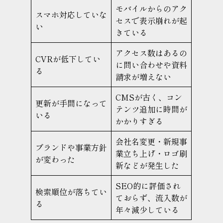
モバイルからのアク
スマホ対応していな
セスで表示崩れが起
い
きている
アクセス数はあるの
CVRが低下してい
に問い合わせや資料
る
請求が増えない
CMSが古く、コン
更新が手間になって
テンツ追加に時間が
いる
かかりすぎる
会社名変更・新規事
ブランドや事業方針
業立ち上げ・ロゴ刷
が変わった
新などが発生した
SEO的に評価され
検索順位が落ちてい
ておらず、流入数が
る
年々減少している