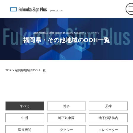
福岡県地域の看板掲載は動画制作も得意なジャリアまで
福岡県・その他地域のOOH一覧
TOP
> 福岡県地域のOOH一覧
すべて
博多
天神
中洲
地下鉄車両
地下鉄駅構内
医療機関
タクシー
エレベーター